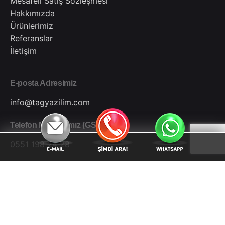
Mesafeli Satış Sözleşmesi
Hakkımızda
Ürünlerimiz
Referanslar
İletişim
E-posta Adresimiz
info@tagyazilim.com
Telefon Numaramız (GSM)
0551 198 24 28
Kampanya Bülteni
Hata:
İletişim formu bulunamadı.