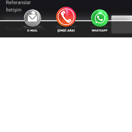
Referanslar
İletişim
E-posta Adresimiz
info@tagyazilim.com
Telefon Numaramız (GSM)
0551 198 24 28
Kampanya Bülteni
Hata:
İletişim formu bulunamadı.
© 2020 Tag Yazılım