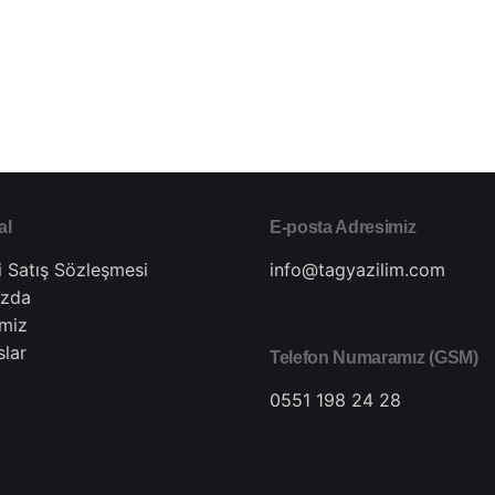
al
E-posta Adresimiz
i Satış Sözleşmesi
info@tagyazilim.com
ızda
imiz
slar
Telefon Numaramız (GSM)
0551 198 24 28