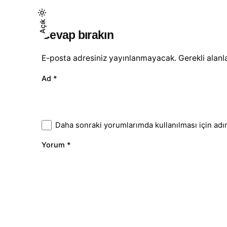
Koyu
Açık
Açık
Cevap bırakın
E-posta adresiniz yayınlanmayacak.
Gerekli alanl
Ad
*
Daha sonraki yorumlarımda kullanılması için adı
Yorum
*