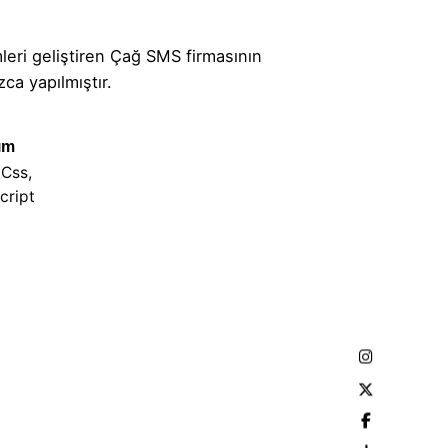
leri geliştiren Çağ SMS firmasının
ca yapılmıştır.
ım
 Css,
cript