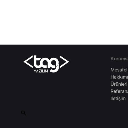
Kurums
Mesafel
Hakkım
Ürünler
Referan
İletişim