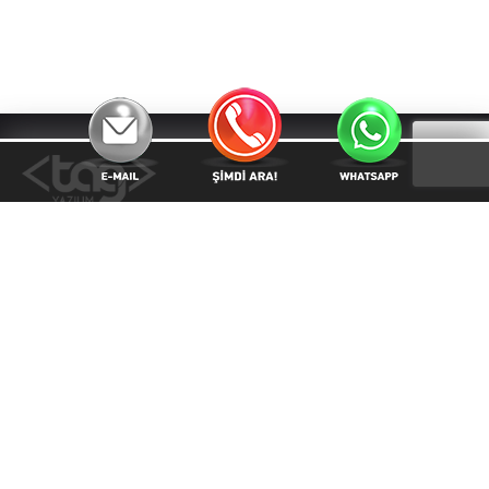
Kurumsal
Mesafeli Satış Sözleşmesi
Hakkımızda
Ürünlerimiz
Referanslar
İletişim
E-posta Adresimiz